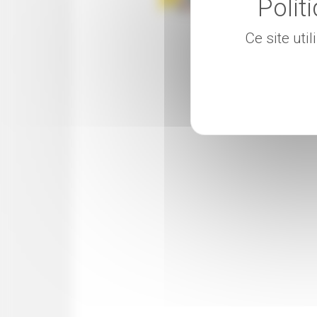
Ce site uti