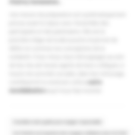
d’autrui, humanisme…
Une réunion de préparation est systématiquement
prévue avant le séjour avec l’ensemble des
participants et des partenaires. Elle est la
première étape de la découverte et permet de
définir en commun nos conceptions de la
solidarité. À leur retour, leurs témoignages au sein
de leur lieu de travail, auprès de leurs collègues, à
travers les activités sociales, dans leur entourage,
contribueront à construire cette
« autre
mondialisation »
qu’il nous faut inventer.
Consultez notre guide pour voyager responsable
Lire l’article sur la genèse des voyages solidaires avec la CCAS