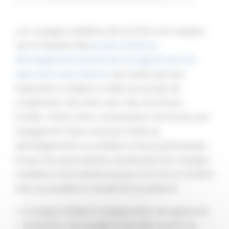
Les voyages solidaires de la CCAS sont uniques,
car ils naissent des
projets d’aide au
développement portés par les agents des IEG
dans leurs associations
, qui créent, par leur
implication solidaire et dans leur projet de
coopération, des liens avec des structures
locales. Grâce à leur connaissance du terrain, leur
engagement dans un projet d’aide au
développement ou solidaire et leurs partenariats
locaux, les associations construisent les voyages
solidaires à titre bénévole pour la CCAS et rendent
ainsi accessible le monde de la solidarité.
Le voyage solidaire conjugue donc une approche
« citoyenne » du voyage et une découverte du