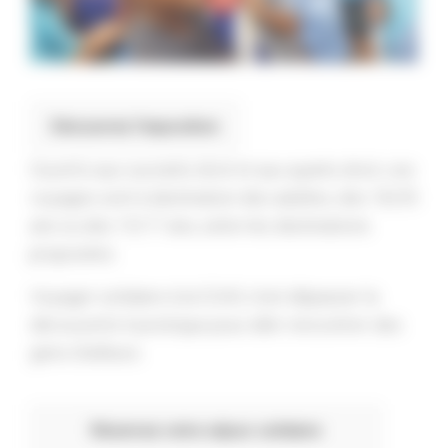
Découvrez l’exposition
Ouverts aux ouvrants droit et aux ayants droit, ces
voyages sont à destination des adultes, des 18/35
ans ou des 15/17 ans, selon les destinations
proposées.
Voyager solidaire à la CCAS c’est dépasser la
découverte touristique pour aller rencontrer des
gens d’ailleurs.
Réservez votre séjour solidaire