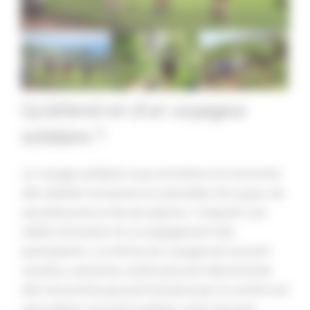
Qu’attend-on d’un voyageur
solidaire ?
Le voyage solidaire vous emmène à la rencontre
des réalités humaines et culturelles d’un pays, de
ses blessures et de ses espoirs. Il requiert une
réelle motivation et un engagement des
participants. Le rythme du voyage est souvent
soutenu, certaines visites peuvent déconcerter,
des rencontres peuvent bouleverser, le confort est
secondaire, souvent rustique, mais l’accueil