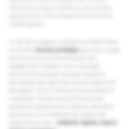
réservé sera toujours chaleureux, les contacts
passionnants, et l’enrichissement personnel et
collectif garanti.
Le rôle des voyageurs solidaires est déterminant :
ils sont des
témoins privilégiés
pour qui le voyage
devient la courroie de transmission des
engagements solidaires. Ainsi, à la simple
découverte touristique d’un pays s’ajoute la
participation des agents qui ont pour objectif de
développer l’action collective et personnelle, la
coopération, l’amitié, en priorité envers des
populations laissées pour compte ou démunies,
afin de faire vivre réellement les valeurs des
organismes sociaux :
solidarité, dignité, respect